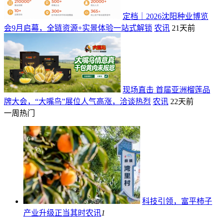
定档｜2026沈阳种业博览
会9月启幕，全链资源+实景体验一站式解锁
农讯
21天前
现场直击 首届亚洲榴莲品
牌大会，“大嘴鸟”展位人气高涨，洽谈热烈
农讯
22天前
一周热门
科技引领，富平柿子
产业升级正当其时
农讯
1