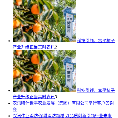
科技引领，富平柿子
产业升级正当其时
农讯
2
科技引领，富平柿子
产业升级正当其时
农讯
3
农讯
喀什世平农业发展（集团）有限公司举行客户答谢
会
农讯
伟业消防:深耕消防领域,以品质创新引领行业未来