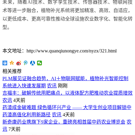
未来，随着AI技术、数字孪生技术、传感器技术、物联网技
术等进一步融合，植物补光系统将更加精准、高效、自适应，
以更低成本、更高可靠性推动全球设施农业数字化、智能化转
型。
本文地址：http://www.quanqiunongye.com/nyzx/321.html
相关推荐
PLM展见证融合趋势，AI＋物联网赋能，植物补光智能控制
系统进入快速发展期
农讯
刚刚
吉福丰：破解传统用肥痛点，以液体配方肥推动农业提质增效
农讯
4天前
药渣成金破难题 绿色循环兴产业 —— 大学生创业项目解锁中
药渣高值化利用新路径
农讯
4天前
新奇康药业携旗下9家企业，重磅亮相首届中药农业博览会
农
讯
7天前