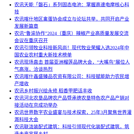
农讯
天能「磐石」系列固态电池：掌握高速电摩核心科
技
农讯
喀什地区禽蛋协会成立与论坛共举，共同开启产业
发展新篇章
农讯
“鲁渝协作”2024（重庆）辣椒产业高质量发展交流
会议在重庆召开
农讯
引领牧业科技新风尚！现代牧业荣耀入选2024年中
国农业农村重大新技术榜单
农讯
现场直击 首届亚洲榴莲品牌大会，“大嘴鸟”展位人
气高涨，洽谈热烈
农讯
喀什鑫盛臻品农资有限公司：科技赋能助力农民增
产增收
农讯
乡村振兴绘永修 稻香甲肥话丰收
农讯
河北农垦品牌农产品暨承德农垦特色农产品产销对
接活动在京成功举办
农讯
世界数字农业盛宴与技术探索，25年3月聚焦世界灌
溉科技大会
农讯
联泷装配式建筑：科技引领现代化装配式建筑，筑
造未来宜居乡村