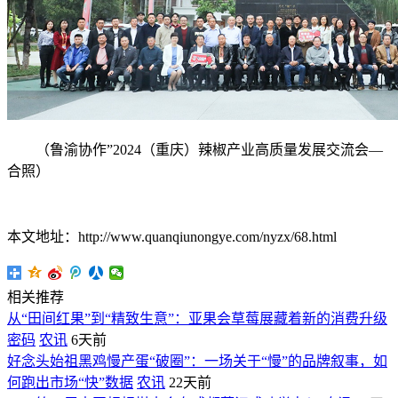
（鲁渝协作”2024（重庆）辣椒产业高质量发展交流会—
合照）
本文地址：http://www.quanqiunongye.com/nyzx/68.html
相关推荐
从“田间红果”到“精致生意”：亚果会草莓展藏着新的消费升级
密码
农讯
6天前
好念头始祖黑鸡慢产蛋“破圈”：一场关于“慢”的品牌叙事，如
何跑出市场“快”数据
农讯
22天前