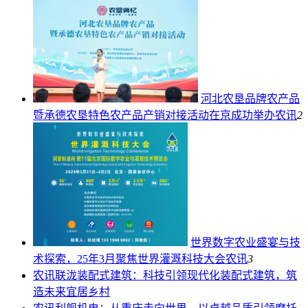
河北农垦品牌农产品
暨承德农垦特色农产品产销对接活动在京成功举办
农讯
2
世界数字农业盛宴与技
术探索，25年3月聚焦世界灌溉科技大会
农讯
3
农讯
联泷装配式建筑：科技引领现代化装配式建筑，筑
造未来宜居乡村