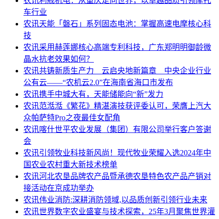
农讯
利舰机电：从重庆走向世界，以卓越品质引领摩托
车行业
农讯
天能「磐石」系列固态电池：掌握高速电摩核心科
技
农讯
采用赫莲娜核心高端专利科技，广东郑明明御龄微
晶水抗老效果如何？
农讯
共铸新质生产力 云启央地新篇章 中央企业行业
公有云——“农机云2.0”在海南省海口市发布
农讯
携手中城大有，天能储能向“新”发力
农讯
范湉湉《繁花》精湛演技获评委认可，荣膺上汽大
众帕萨特Pro之夜最佳女配角
农讯
喀什世平农业发展（集团）有限公司举行客户答谢
会
农讯
引领牧业科技新风尚！现代牧业荣耀入选2024年中
国农业农村重大新技术榜单
农讯
河北农垦品牌农产品暨承德农垦特色农产品产销对
接活动在京成功举办
农讯
伟业消防:深耕消防领域,以品质创新引领行业未来
农讯
世界数字农业盛宴与技术探索，25年3月聚焦世界灌