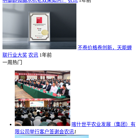
明御龄微晶水抗老效果如何？
农讯
1年前
不卷价格卷创新，天能蝉
联行业大奖
农讯
1年前
一周热门
喀什世平农业发展（集团）有
限公司举行客户答谢会
农讯
1