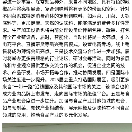
容进一步丰富。除常规品种外，来自不同地区、具有特色的辣
椒品种将亮相展会，复合调味料将有更多的份额和空间。针对
不同菜系或特定消费群体的定制调味料，如湘菜、川菜、火锅
底料等，更加健康、天然的调味料，能够满足消费者多样性需
求。生产加工设备也将由前处理设备延伸到包装、罐装、打包
等全产业链设备，届时，智能化、自动化将是一大亮点。引入
电商平台、直播带货等新兴销售模式，设置电商专场，线上销
售将成为辣博会新亮点。三是技术交流与合作进一步加强。届
时将举办更多高规格的行业论坛、研讨会等活动。同时为参展
商和专业观众提供更多交流合作的机会，促进企业之间的技
术、产品研发、市场开拓等合作，推动协同发展。四是国际市
场关注度进一步提升。2025展会重点打造国际展区，吸引更多
来自“一带一路”沿线国家及其他国际市场的关注，辣博会也将
成为业内品牌上市发布、走向国际市场的绝佳平台。五是与食
品产业融合度进一步提升。加强与食品产业其他领域的融合，
如与预制菜、餐饮产业相结合，展示辣椒及调味料在不同食品
领域的应用，推动食品产业的多元化发展。