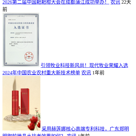
2026第二届中国耙耙柑大会在成都蒲江成功举办！
农讯
22天
前
引领牧业科技新风尚！现代牧业荣耀入选
2024年中国农业农村重大新技术榜单
农讯
1年前
采用赫莲娜核心高端专利科技，广东郑明