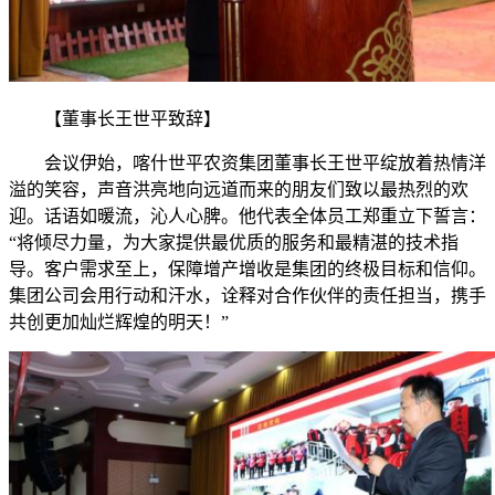
【董事长王世平致辞】
会议伊始，喀什世平农资集团董事长王世平绽放着热情洋
溢的笑容，声音洪亮地向远道而来的朋友们致以最热烈的欢
迎。话语如暖流，沁人心脾。他代表全体员工郑重立下誓言：
“将倾尽力量，为大家提供最优质的服务和最精湛的技术指
导。客户需求至上，保障增产增收是集团的终极目标和信仰。
集团公司会用行动和汗水，诠释对合作伙伴的责任担当，携手
共创更加灿烂辉煌的明天！”