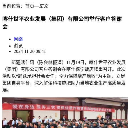
当前位置：
首页
―
正文
喀什世平农业发展（集团）有限公司举行客户答谢
会
网络
浏览
2024-11-20 09:41
新疆喀什讯（陈会林报道）11月19日，喀什世平农业发展
（集团）有限公司客户答谢会在喀什徕宁饭店隆重召开。此次
活动以“踊跃承担社会责任，全力保障增产增收”为主题，立足
集团自身平台，深入解读科技施肥助力当地农业生产高质量发
展。