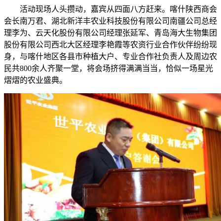
活动现场人头攒动，嘉宾从四面八方赶来。喀什陕西商会
会长南万君、湖北新洋丰农业科技股份有限公司南疆公司总经
理李为、云天化股份有限公司经理张延军、青岛海大生物集团
股份有限公司西北大区经理李艳霞等农资行业合作伙伴纷纷现
身，与喀什地区各县市种植大户、专业合作社负责人及周边农
民共800余人齐聚一堂，将会场挤得满满当当，恰似一场星光
熠熠的农业盛典。