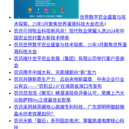
世界数字农业盛宴与技
术探索，25年3月聚焦世界灌溉科技大会
农讯
3
农讯
引领牧业科技新风尚！现代牧业荣耀入选2024年中
国农业农村重大新技术榜单
农讯
世界数字农业盛宴与技术探索，25年3月聚焦世界灌
溉科技大会
农讯
喀什世平农业发展（集团）有限公司举行客户答谢
会
农讯
携手中城大有，天能储能向“新”发力
农讯
共铸新质生产力 云启央地新篇章 中央企业行业
公有云——“农机云2.0”在海南省海口市发布
农讯
范湉湉《繁花》精湛演技获评委认可，荣膺上汽大
众帕萨特Pro之夜最佳女配角
农讯
采用赫莲娜核心高端专利科技，广东郑明明御龄微
晶水抗老效果如何？
农讯
天能「磐石」系列固态电池：掌握高速电摩核心科
技