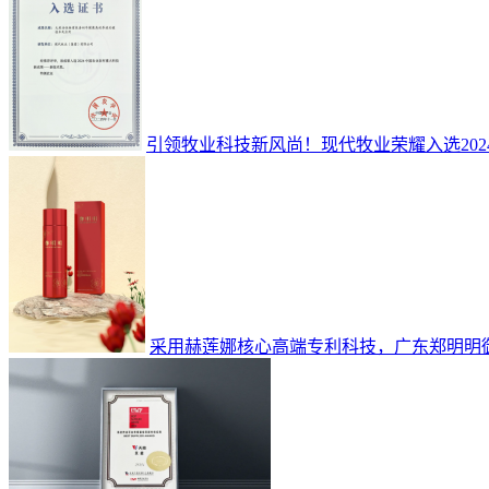
引领牧业科技新风尚！现代牧业荣耀入选20
采用赫莲娜核心高端专利科技，广东郑明明