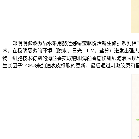
郑明明御龄微晶水采用赫莲娜绿宝瓶悦活新生修护系列相同核
术，在极端恶劣的环境（脱水，日光，UV，盐分）迸发出强大
物干细胞技术得到的海茴香提取物和海茴香愈伤组织滤液表现出了
生长因子TGF-β来加速表皮细胞的更新，最后通过刺激胶原和