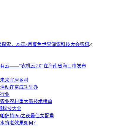
探索，25年3月聚焦世界灌溉科技大会
农讯
3
云——“农机云2.0”在海南省海口市发布
未来宜居乡村
活动在京成功举办
行业
国农业农村重大新技术榜单
溉科技大会
萨特Pro之夜最佳女配角
水抗老效果如何？