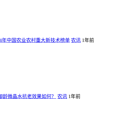
24年中国农业农村重大新技术榜单
农讯
1年前
御龄微晶水抗老效果如何？
农讯
1年前