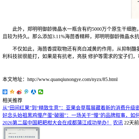
此外，郑明明御龄微晶水一瓶含有约5000万个原生干细胞，
且较为持久。那么添加3.11%海茴香精粹，郑明明御龄微晶
不仅如此，海茴香提取物还有亮白减黄的作用，从抑制酪氨
利科技就很能打，如果是有抗老，亮肤 修护等需求的宝子们，
本文地址：http://www.quanqiunongye.com/nyzx/85.html
相关推荐
从“田间红果”到“精致生意”：亚果会草莓展藏着新的消费升级
好念头始祖黑鸡慢产蛋“破圈”：一场关于“慢”的品牌叙事，如何
2026第二届中国耙耙柑大会在成都蒲江成功举办！
农讯
22天前