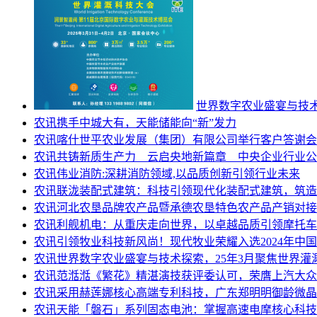
世界数字农业盛宴与技术
农讯
携手中城大有，天能储能向“新”发力
农讯
喀什世平农业发展（集团）有限公司举行客户答谢会
农讯
共铸新质生产力 云启央地新篇章 中央企业行业公有
农讯
伟业消防:深耕消防领域,以品质创新引领行业未来
农讯
联泷装配式建筑：科技引领现代化装配式建筑，筑造
农讯
河北农垦品牌农产品暨承德农垦特色农产品产销对接
农讯
利舰机电：从重庆走向世界，以卓越品质引领摩托车
农讯
引领牧业科技新风尚！现代牧业荣耀入选2024年中
农讯
世界数字农业盛宴与技术探索，25年3月聚焦世界灌
农讯
范湉湉《繁花》精湛演技获评委认可，荣膺上汽大众帕
农讯
采用赫莲娜核心高端专利科技，广东郑明明御龄微晶
农讯
天能「磐石」系列固态电池：掌握高速电摩核心科技