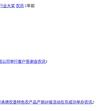
行业大奖
农讯
1年前
限公司举行客户答谢会
农讯
1
暨承德农垦特色农产品产销对接活动在京成功举办
农讯
2