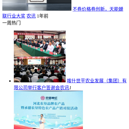
不卷价格卷创新，天能蝉
联行业大奖
农讯
1年前
一周热门
喀什世平农业发展（集团）有
限公司举行客户答谢会
农讯
1