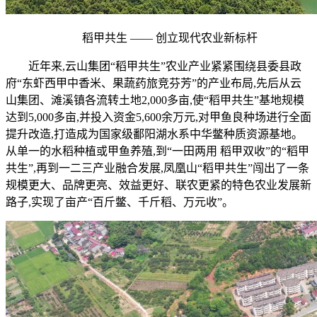
稻甲共生 —— 创立现代农业新标杆
近年来,云山集团“稻甲共生”农业产业紧紧围绕县委县政
府“东虾西甲中香米、果蔬药旅竞芬芳”的产业布局,先后从云
山集团、滩溪镇各流转土地2,000多亩,使“稻甲共生”基地规模
达到5,000多亩,并投入资金5,600余万元,对甲鱼良种场进行全面
提升改造,打造成为国家级鄱阳湖水系中华鳖种质资源基地。
从单一的水稻种植或甲鱼养殖,到“一田两用 稻甲双收”的“稻甲
共生”,再到一二三产业融合发展,凤凰山“稻甲共生”闯出了一条
规模更大、品牌更亮、效益更好、联农更紧的特色农业发展新
路子,实现了亩产“百斤鳖、千斤稻、万元收”。