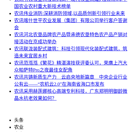
国农业农村重大新技术榜单
农讯
伟业消防:深耕消防领域,以品质创新引领行业未来
农讯
喀什世平农业发展（集团）有限公司举行客户答谢
会
农讯
河北农垦品牌农产品暨承德农垦特色农产品产销对
接活动在京成功举办
农讯
联泷装配式建筑：科技引领现代化装配式建筑，筑
造未来宜居乡村
农讯
范湉湉《繁花》精湛演技获评委认可，荣膺上汽大
众帕萨特Pro之夜最佳女配角
农讯
共铸新质生产力 云启央地新篇章 中央企业行业
公有云——“农机云2.0”在海南省海口市发布
农讯
采用赫莲娜核心高端专利科技，广东郑明明御龄微
晶水抗老效果如何？
头条
农业