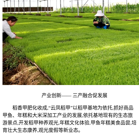
产业创新—— 三产融合促发展
稻香甲肥化收成,“云凤稻甲”以稻甲基地为依托,抓好商品
甲鱼、年糕和大米深加工产业的发展,依托基地现有的生态旅
游景点,开发稻甲种养观光,年糕文化体验,
甲鱼年糕美食品尝,培
育壮大生态康养,观光度假等新业态。