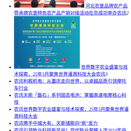
河北农垦品牌农产品
暨承德农垦特色农产品产销对接活动在京成功举办
农讯
2
世界数字农业盛宴与技
术探索，25年3月聚焦世界灌溉科技大会
农讯
3
农讯
利舰机电：从重庆走向世界，以卓越品质引领摩托
车行业
农讯
天能「磐石」系列固态电池：掌握高速电摩核心科
技
农讯
世界数字农业盛宴与技术探索，25年3月聚焦世界灌
溉科技大会
农讯
携手中城大有，天能储能向“新”发力
农讯
引领牧业科技新风尚！现代牧业荣耀入选2024年中