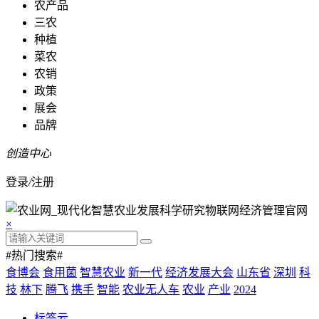
农产品
三农
种植
菜农
农销
政策
展会
品牌
创造中心
登录
/
注册
×
#热门搜索#
食博会
食用菌
智慧农业
新一代
经济发展大会
山东省
深圳
科
技
林下
腾飞
携手
智能
农业无人车
农业
产业
2024
标签云