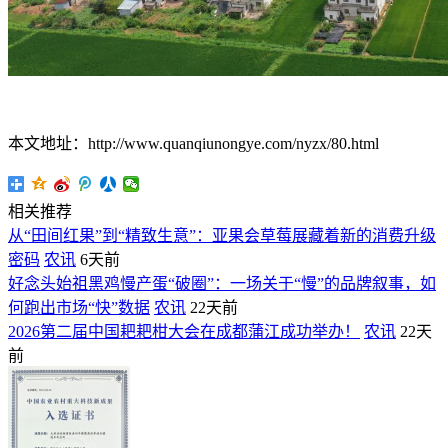
本文地址：http://www.quanqiunongye.com/nyzx/80.html
相关推荐
从“田间红果”到“精致生意”：亚果会草莓展藏着新的消费升级
密码
农讯
6天前
好念头始祖黑鸡慢产蛋“破圈”：一场关于“慢”的品牌叙事，如
何跑出市场“快”数据
农讯
22天前
2026第二届中国耙耙柑大会在成都蒲江成功举办！
农讯
22天
前