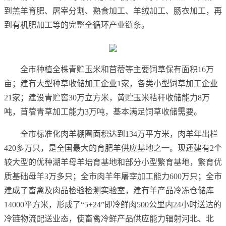
到羔羊育肥、屠宰分割、熟食加工、羊绒加工、肠衣加工，再
到有机肥加工等的完整全循环产业链条。
全市种植全株青贮玉米和苜蓿等主要饲草保有面积16万
亩；建有大型种草收储加工企业1家，各类小型饲草加工企业
21家；建设青贮窖30万立方米，黄贮玉米秸秆收储能力8万
吨，苜蓿青草加工能力3万吨，基本满足饲草收储需要。
全市标准化肉羊棚圈面积达到134万平方米，肉羊年出栏
420多万只，是全国最大的育肥羊供应基地之一。现还建有2个
较大型的优种湖羊母羊培育基地和部分小型繁育基地，繁育优
质基础母羊3万多只；全市肉羊年屠宰加工能力600万只；全市
建成了畜禽及肉品检验检测实验室，建有羊产品冷冻仓储库
14000平方米，形成了“5+24”即冷鲜肉500公里内24小时送达的
冷链物流配送业态，使畜禽冷鲜产品供应能力辐射河北、北