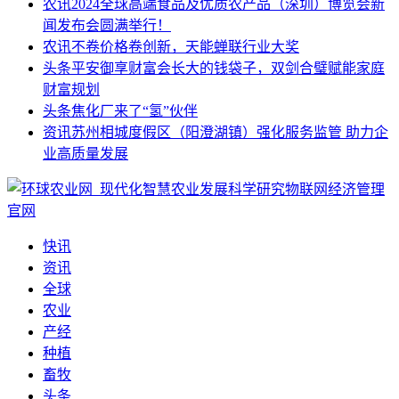
农讯
2024全球高端食品及优质农产品（深圳）博览会新
闻发布会圆满举行！
农讯
不卷价格卷创新，天能蝉联行业大奖
头条
平安御享财富会长大的钱袋子，双剑合璧赋能家庭
财富规划
头条
焦化厂来了“氢”伙伴
资讯
苏州相城度假区（阳澄湖镇）强化服务监管 助力企
业高质量发展
快讯
资讯
全球
农业
产经
种植
畜牧
头条