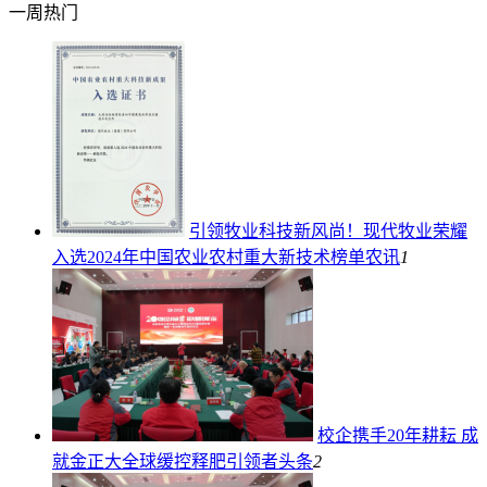
一周热门
引领牧业科技新风尚！现代牧业荣耀
入选2024年中国农业农村重大新技术榜单
农讯
1
校企携手20年耕耘 成
就金正大全球缓控释肥引领者
头条
2