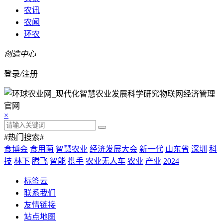
农讯
农闻
环农
创造中心
登录
/
注册
×
#热门搜索#
食博会
食用菌
智慧农业
经济发展大会
新一代
山东省
深圳
科
技
林下
腾飞
智能
携手
农业无人车
农业
产业
2024
标签云
联系我们
友情链接
站点地图