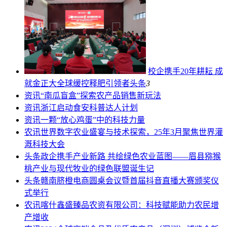
校企携手20年耕耘 成
就金正大全球缓控释肥引领者
头条
3
资讯
“南瓜盲盒”探索农产品销售新玩法
资讯
浙江启动食安科普达人计划
资讯
一颗“放心鸡蛋”中的科技力量
农讯
世界数字农业盛宴与技术探索，25年3月聚焦世界灌
溉科技大会
头条
政企携手产业新路 共绘绿色农业蓝图——眉县猕猴
桃产业与现代牧业的绿色联盟诞生记
头条
赣南脐橙电商圆桌会议暨首届抖音直播大赛颁奖仪
式举行
农讯
喀什鑫盛臻品农资有限公司：科技赋能助力农民增
产增收