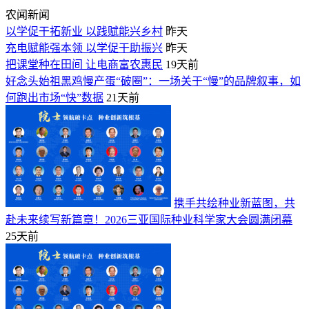
农闻新闻
以学促干拓新业 以践赋能兴乡村
昨天
充电赋能强本领 以学促干助振兴
昨天
把课堂种在田间 让电商富农惠民
19天前
好念头始祖黑鸡慢产蛋“破圈”：一场关于“慢”的品牌叙事，如
何跑出市场“快”数据
21天前
携手共绘种业新蓝图，共
赴未来续写新篇章！2026三亚国际种业科学家大会圆满闭幕
25天前