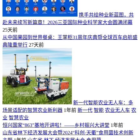
携手共绘种业新蓝图，共
赴未来续写新篇章！2026三亚国际种业科学家大会圆满闭幕
25天前
从中国果园到世界餐桌：王掌柜31周年庆典暨全球百车启航盛
典隆重举行
27天前
新一代智能农业无人车：多
场景适配的智慧农业新利器
1年前
新一代
智能
农业无人车
农
业
智慧农业
恒兴国家“863”基地开讲啦！——乡村振兴大讲堂
1年前
山东省林下经济发展大会暨2024“科创·天衢”食用菌技术创新