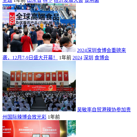
主题
1年前
山东省
林下
经济发展大会
食用菌
2024深圳食博会重磅来
袭，12月7-9日盛大开幕！
1年前
2024
深圳
食博会
吴敏率自贸港辣协参加贵
州国际辣博会放光彩
1年前