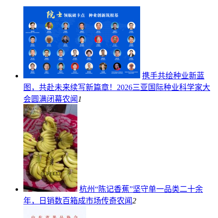
携手共绘种业新蓝
图，共赴未来续写新篇章！2026三亚国际种业科学家大
会圆满闭幕
农闻
1
杭州“陈记香蕉”坚守单一品类二十余
年，日销数百箱成市场传奇
农闻
2