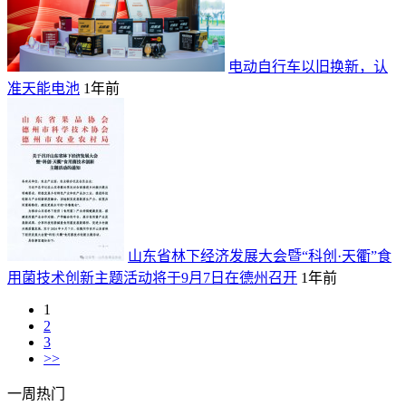
电动自行车以旧换新，认
准天能电池
1年前
山东省林下经济发展大会暨“科创·天衢”食
用菌技术创新主题活动将于9月7日在德州召开
1年前
1
2
3
>>
一周热门