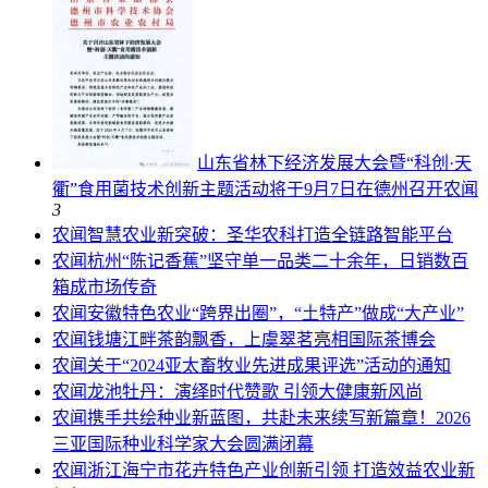
山东省林下经济发展大会暨“科创·天
衢”食用菌技术创新主题活动将于9月7日在德州召开
农闻
3
农闻
智慧农业新突破：圣华农科打造全链路智能平台
农闻
杭州“陈记香蕉”坚守单一品类二十余年，日销数百
箱成市场传奇
农闻
安徽特色农业“跨界出圈”，“土特产”做成“大产业”
农闻
钱塘江畔茶韵飘香，上虞翠茗亮相国际茶博会
农闻
关于“2024亚太畜牧业先进成果评选”活动的通知
农闻
龙池牡丹：演绎时代赞歌 引领大健康新风尚
农闻
携手共绘种业新蓝图，共赴未来续写新篇章！2026
三亚国际种业科学家大会圆满闭幕
农闻
浙江海宁市花卉特色产业创新引领 打造效益农业新