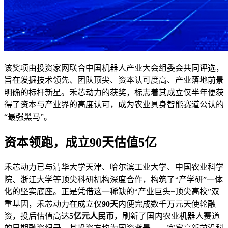
该奖项由投资家网联合中国机器人产业大会组委会共同评选，
旨在发掘技术领先、团队顶尖、资本认可度高、产业落地前景
明确的标杆新星。禾芯动力的获奖，标志着其成立仅半年便获
得了资本与产业界的高度认可，成为农业具身智能赛道公认的
“最强黑马”。
资本领跑，成立90天估值5亿
禾芯动力已与清华大学天津、哈尔滨工业大学、中国农业科学
院、浙江大学等顶尖科研机构深度合作，构筑了“产学研”一体
化的坚实底座。正是凭借这一稀缺的“产业巨头+顶尖高校”双
重基因，禾芯动力在成立仅
90天
内便完成数千万元天使轮融
资，投后估值高达
5亿元人民币
，刷新了国内农业机器人赛道