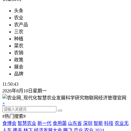
头条
农业
农产品
三农
种植
菜农
农销
政策
展会
品牌
11:50:44
2026年8月10日星期一
×
#热门搜索#
食博会
智慧农业
新一代
食用菌
山东省
深圳
智能
科技
农业无
人车
携手
林下
经济发展大会
腾飞
产业
农业
2024