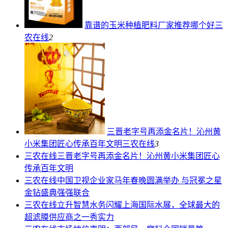
靠谱的玉米种植肥料厂家推荐哪个好
三
农在线
2
三晋老字号再添金名片！沁州黄
小米集团匠心传承百年文明
三农在线
3
三农在线
三晋老字号再添金名片！沁州黄小米集团匠心
传承百年文明
三农在线
中国卫视企业家马年春晚圆满举办 与冠冕之星
金钻盛典强强联合
三农在线
立升智慧水务闪耀上海国际水展，全球最大的
超滤膜供应商之一秀实力