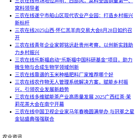
三农在线
市场地位声明：西部风，窝料全国销量第一、
窝料领导者
三农在线
遂宁市船山区现代农业产业园：打造乡村振兴
新标杆
三农在线
2025山西·怀仁羔羊肉交易大会8月28日如约召
开
三农在线
青年企业家郭铭远赴贵州考察，以创新实践助
力乡村振兴
三农在线
乐斯福启动“乐斯福中国科研基金”项目，助力
微生物与合成生物学领域创新
三农在线
靠谱的玉米种植肥料厂家推荐哪个好
三农在线
农作物无人管理系统解决方案，赋能乡村振
兴，引领农业发展新趋势
三农在线
多维赋能茶产业高质量发展 2025广西红茶·茉
莉花茶大会在南宁开幕
三农在线
中国卫视企业家马年春晚圆满举办 与冠冕之星
金钻盛典强强联合
农业资讯