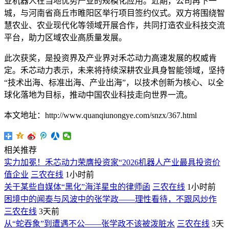
业机器人在当地优势产业的规模化应用。近期，公司再下一
城，与河南省商丘市睢阳区举行项目签约仪式。双方将围绕智
慧农业、农业现代化等领域开展合作，共同打造农业科技交流
平台，助力区域农业高质量发展。
此次获奖，是投资界及产业界对禾芯动力高速发展的权威肯
定。禾芯动力表示，未来将持续深耕农业具身智能领域，坚持
“技术出海、标准出海、产业出海”，以技术创新为核心、以全
球化落地为目标，推动中国农业科技走向世界一流。
本文地址：http://www.quanqiunongye.com/snzx/367.html
相关推荐
实力加冕！禾芯动力荣膺投资家“2026机器人产业最具投资价
值企业
三农在线
1小时前
关于某些自媒体“黑化”海洋星虫的律师函
三农在线
1小时前
困境中的闻泰与风波中的张学政——理性看待，不跟风炒作
三农在线
3天前
从“蛇吞象”到遭遇不公——张学政不该被泼脏水
三农在线
3天