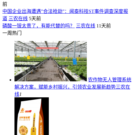
前
中国企业出海遭遇”合法抢劫”：闻泰科技ST事件调查深度报
道
三农在线
5天前
磷酸一铵太贵了，有能代替的吗？
三农在线
11天前
一周热门
农作物无人管理系统
解决方案，赋能乡村振兴，引领农业发展新趋势
三农在
线
1