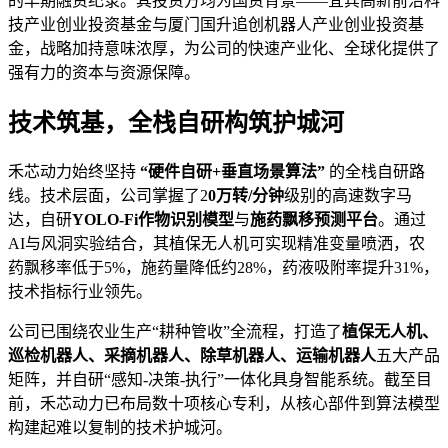
的早期融资纪录。其投资方均为国资背景——宜宾高新前沿科
技产业创业投资基金与厦门国升追创机器人产业创业投资基
金，战略加持意味浓厚，为公司的快速产业化、全球化提供了
强有力的资本与资源保障。
技术筑基，全栈自研构筑护城河
禾芯动力始终坚持
“硬件自研+垂直场景算法”
的全栈自研路
线。技术层面，公司掌握了2
0万转/分钟
级别的高速数字马
达，自研
YOLO-Fi作物识别模型
与
施药飘移预测平台
。通过
AI与风洞实验结合，其植保无人机可实现精准变量喷洒，农
药飘移率低于5%，施药量降低约28%，药液吸附率提升31%，
技术指标行业领先。
公司已围绕农业生产“耕种管收”全流程，打造了
植保无人机、
巡检机器人、采摘机器人、除草机器人、运输机器人
五大产品
矩阵，并自研“感知-决策-执行”一体化具身智能系统。截至目
前，禾芯动力已布局数十项核心专利，从核心部件到算法模型
构建起难以复制的技术护城河。