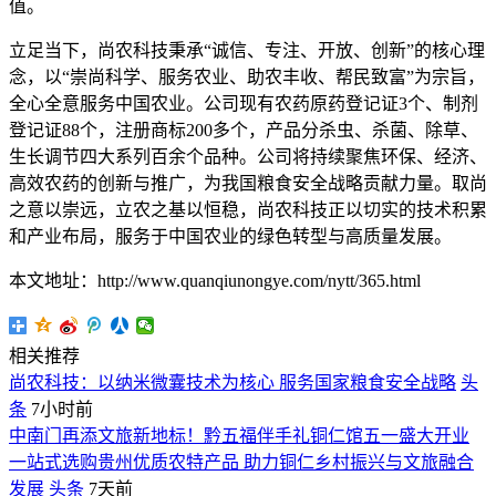
值。
立足当下，尚农科技秉承“诚信、专注、开放、创新”的核心理
念，以“崇尚科学、服务农业、助农丰收、帮民致富”为宗旨，
全心全意服务中国农业。公司现有农药原药登记证3个、制剂
登记证88个，注册商标200多个，产品分杀虫、杀菌、除草、
生长调节四大系列百余个品种。公司将持续聚焦环保、经济、
高效农药的创新与推广，为我国粮食安全战略贡献力量。取尚
之意以崇远，立农之基以恒稳，尚农科技正以切实的技术积累
和产业布局，服务于中国农业的绿色转型与高质量发展。
本文地址：http://www.quanqiunongye.com/nytt/365.html
相关推荐
尚农科技：以纳米微囊技术为核心 服务国家粮食安全战略
头
条
7小时前
中南门再添文旅新地标！黔五福伴手礼铜仁馆五一盛大开业
一站式选购贵州优质农特产品 助力铜仁乡村振兴与文旅融合
发展
头条
7天前