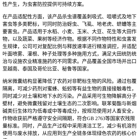
性产生，为虫害防控提供可持续方案。
在产品适配性方面，该产品杀虫谱覆盖刺吸式、咀嚼式及地下
害虫等多类靶标，可同时防治蚜虫、飞虱、地老虎、蛴螬等主
要害虫。产品适用于水稻、小麦、玉米、大豆、花生等大田作
物，以及蔬菜、果树等经济作物。根据不同作物特性和虫害发
生规律，公司可对复配比例与释放速率进行精准调控，并适配
叶面喷雾、灌根、种子处理等多种施用方式，满足大田统防统
治与设施农业精准施药的不同需求。产品覆盖全国市场并出口
至越南、泰国及哥伦比亚、秘鲁等国家。
纳米微囊结构显著降低了农药对非靶标生物的风险。通过包覆
隔离，可减少药剂对蜜蜂、蚯蚓等有益生物的直接接触毒性，
同时减少对土壤和地下水的污染。产品采用可生物降解高分子
壁材，避免微囊残留对土壤生态的二次影响。联苯菊酯与新烟
碱类衍生体均为低毒或中等毒成分，按规范使用对人畜安全，
作物收获前严格遵守安全间隔期，符合GB 2763等国家农残限
量标准。同时，产品生产过程中采用清洁工艺，减少有机溶剂
使用与废水排放，从应用到生产全链条体现绿色农药的核心价