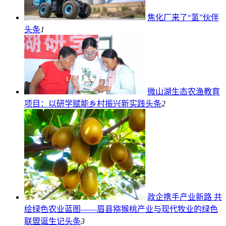
焦化厂来了“氢”伙伴
头条
1
微山湖生态农渔教育
项目：以研学赋能乡村振兴新实践
头条
2
政企携手产业新路 共
绘绿色农业蓝图——眉县猕猴桃产业与现代牧业的绿色
联盟诞生记
头条
3