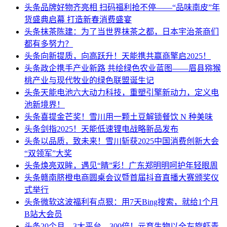
头条
品牌好物齐亮相 扫码福利抢不停——“品味南皮”年
货盛典启幕 打造新春消费盛宴
头条
抹茶陈建：为了当世界抹茶之都，日本宇治茶商们
都有多努力？
头条
向新提质，向高跃升！天能携共赢商擎启2025！
头条
政企携手产业新路 共绘绿色农业蓝图——眉县猕猴
桃产业与现代牧业的绿色联盟诞生记
头条
天能电池六大动力科技，重塑引擎新动力，定义电
池新境界！
头条
喜提金芒奖！雪川用一颗土豆解锁餐饮 N 种美味
头条
剑指2025！天能低速锂电战略新品发布
头条
以品质，致未来！雪川斩获2025中国消费创新大会
“双领军”大奖
头条
焕亮双眸，遇见“睛”彩！广东郑明明呵护年轻眼周
头条
赣南脐橙电商圆桌会议暨首届抖音直播大赛颁奖仪
式举行
头条
微软这波福利有点狠：用7天Bing搜索，就给1个月
B站大会员
头条
20个月，3大平台，300倍！元育生物以全左旋虾青