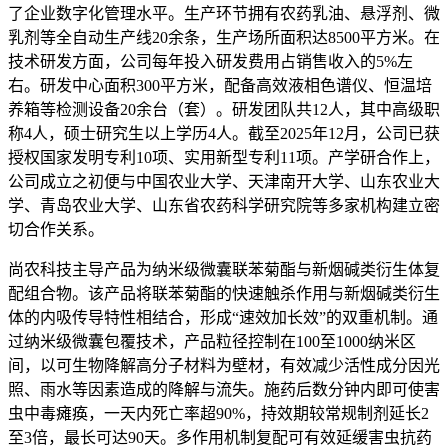
了企业数字化管理水平。生产环节拥有农药乳油、悬浮剂、微
乳剂等全自动生产线20余条，生产场所面积达8500平方米。在
技术研发方面，公司每年投入研发费用占销售收入的5%左
右。研发中心面积300平方米，配备高效液相色谱仪、恒温培
养箱等检测设备20余台（套）。研发团队共12人，其中高级职
称4人，硕士研究生以上学历4人。截至2025年12月，公司已获
授权国家发明专利10项、实用新型专利11项。产学研合作上，
公司成立之初便与中国农业大学、天津南开大学、山东农业大
学、青岛农业大学、山东省农药科学研究院等多家机构建立密
切合作关系。
尚农科技主导产品为纳米级微囊联苯菊酯与新烟碱类衍生体复
配组合物。该产品将联苯菊酯的快速触杀作用与新烟碱类衍生
体的内吸传导特性相结合，形成“速效加长效”的双重机制。通
过纳米级微囊包覆技术，产品粒径控制在100至1000纳米区
间，以可生物降解高分子材料为壁材，有效减少活性成分因光
照、雨水等因素造成的降解与流失。施药后数分钟内即可使害
虫中毒瘫痪，一天内死亡率超90%，持效期较常规制剂延长2
至3倍，最长可达90天。多作用机制复配可有效延缓害虫抗药