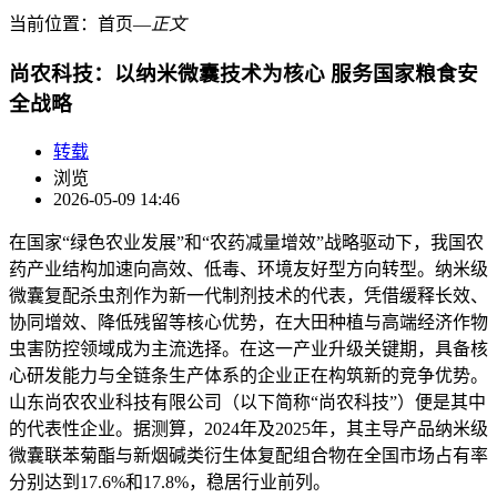
当前位置：
首页
―
正文
尚农科技：以纳米微囊技术为核心 服务国家粮食安
全战略
转载
浏览
2026-05-09 14:46
在国家“绿色农业发展”和“农药减量增效”战略驱动下，我国农
药产业结构加速向高效、低毒、环境友好型方向转型。纳米级
微囊复配杀虫剂作为新一代制剂技术的代表，凭借缓释长效、
协同增效、降低残留等核心优势，在大田种植与高端经济作物
虫害防控领域成为主流选择。在这一产业升级关键期，具备核
心研发能力与全链条生产体系的企业正在构筑新的竞争优势。
山东尚农农业科技有限公司（以下简称“尚农科技”）便是其中
的代表性企业。据测算，2024年及2025年，其主导产品纳米级
微囊联苯菊酯与新烟碱类衍生体复配组合物在全国市场占有率
分别达到17.6%和17.8%，稳居行业前列。