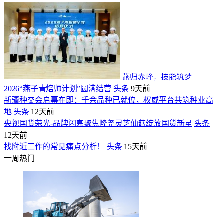
燕归赤峰，技能筑梦——
2026“燕子青焙师计划”圆满结营
头条
9天前
新疆种交会启幕在即：千余品种已就位，权威平台共筑种业高
地
头条
12天前
央视国货荣光-品牌闪亮聚焦隆尧灵芝仙菇绽放国货新星
头条
12天前
找附近工作的常见痛点分析！
头条
15天前
一周热门